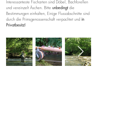
Interessanteste Fischarten sind Döbel, Bachforellen
und vereinzelt Äschen. Bitte
unbedingt
die
Bestimmungen einhalten, Einige Flussabschnitte sind
durch die Primsgenossenschaft verpachtet und
in
Privatbesitz!
mail:
josef.redel@freenet.de
phone: +49 172 - 622 54
63
© 2021 by ff-saar.de
www.seehotel-losheim.de
www.losheim-saarschleifenland.de