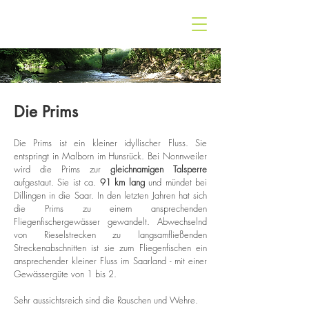
ff-saar.de
Die Prims
Die Prims ist ein kleiner idyllischer Fluss. Sie
entspringt in Malborn im Hunsrück. Bei Nonnweiler
wird die Prims zur
gleichnamigen Talsperre
aufgestaut. Sie ist ca.
91 km lang
und mündet bei
Dillingen in die Saar. In den letzten Jahren hat sich
die Prims zu einem ansprechenden
Fliegenfischergewässer gewandelt. Abwechselnd
von Rieselstrecken zu langsamfließenden
Streckenabschnitten ist sie zum Fliegenfischen ein
ansprechender kleiner Fluss im Saarland - mit einer
Gewässergüte von 1 bis 2.
Sehr aussichtsreich sind die Rauschen und Wehre.