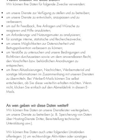
Wir können Ihre Daten für folgende Zwecke verwenden:
um unsere Dienste zur Verfügung zu stellen und zu betreiben;
um unsere Dienste zu entwickeln, anzupassen und zu
verbessern;
um auf Ihr Feedback, Ihre Anfragen und Wünsche zu
reagieren und Hilfe anzubieten;
um Anforderungs- und Nutzungsmuster zu analysieren;
für sonstige interne, statistische und Recherchezwecke;
um unsere Möglichkeiten zur Datensicherheit und
Betrugsprävention verbessern zu können;
um Verstöße zu untersuchen und unsere Bedingungen und
Richtlinien durchzusetzen sowie um dem anwendbaren Recht,
den Vorschriften bzw. behördlichen Anordnungen zu
entsprechen;
um Ihnen Aktualisierungen, Nachrichten, Werbematerial und
sonstige Informationen im Zusammenhang mit unseren Diensten
zu übermitteln. Bei Werbe-E-Mails können Sie selbst
entscheiden, ob Sie diese weiterhin erhalten möchten. Wenn
nicht, klicken Sie einfach auf den Abmeldelink in diesen E-
Mails.
An wen geben wir diese Daten weiter?
Wir können Ihre Daten an unsere Dienstleister weitergeben,
um unsere Dienste zu betreiben (z. B. Speicherung von Daten
über Hosting-Dienste Dritter, Bereitstellung technischer
Unterstützung usw.).
Wir können Ihre Daten auch unter folgenden Umständen
offenlegen: (i) um rechtswidrige Aktivitäten oder sonstiges