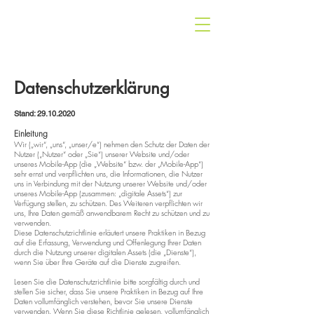
ff-saar.de
Datenschutzerklärung
Stand:
29.10.2020
Einleitung
Wir („wir“, „uns“, „unser/e“) nehmen den Schutz der Daten der
Nutzer („Nutzer“ oder „Sie“) unserer Website und/oder
unseres Mobile-App (die „Website“ bzw. der „Mobile-App“)
sehr ernst und verpflichten uns, die Informationen, die Nutzer
uns in Verbindung mit der Nutzung unserer Website und/oder
unseres Mobile-App (zusammen: „digitale Assets“) zur
Verfügung stellen, zu schützen. Des Weiteren verpflichten wir
uns, Ihre Daten gemäß anwendbarem Recht zu schützen und zu
verwenden.
Diese Datenschutzrichtlinie erläutert unsere Praktiken in Bezug
auf die Erfassung, Verwendung und Offenlegung Ihrer Daten
durch die Nutzung unserer digitalen Assets (die „Dienste“),
wenn Sie über Ihre Geräte auf die Dienste zugreifen.
Lesen Sie die Datenschutzrichtlinie bitte sorgfältig durch und
stellen Sie sicher, dass Sie unsere Praktiken in Bezug auf Ihre
Daten vollumfänglich verstehen, bevor Sie unsere Dienste
verwenden. Wenn Sie diese Richtlinie gelesen, vollumfänglich