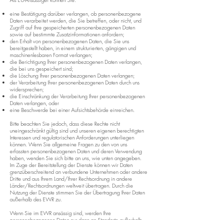
eine Bestätigung darüber verlangen, ob personenbezogene
Daten verarbeitet werden, die Sie betreffen, oder nicht, und
Zugriff auf Ihre gespeicherten personenbezogenen Daten
sowie auf bestimmte Zusatzinformationen anfordern;
den Erhalt von personenbezogenen Daten, die Sie uns
bereitgestellt haben, in einem strukturierten, gängigen und
maschinenlesbaren Format verlangen;
die Berichtigung lhrer personenbezogenen Daten verlangen,
die bei uns gespeichert sind;
die Löschung Ihrer personenbezogenen Daten verlangen;
der Verarbeitung Ihrer personenbezogenen Daten durch uns
widersprechen;
die Einschränkung der Verarbeitung Ihrer personenbezogenen
Daten verlangen, oder
eine Beschwerde bei einer Aufsichtsbehörde einreichen.
Bitte beachten Sie jedoch, dass diese Rechte nicht
uneingeschränkt gültig sind und unseren eigenen berechtigten
Interessen und regulatorischen Anforderungen unterliegen
können. Wenn Sie allgemeine Fragen zu den von uns
erfassten personenbezogenen Daten und deren Verwendung
haben, wenden Sie sich bitte an uns, wie unten angegeben.
Im Zuge der Bereitstellung der Dienste können wir Daten
grenzüberschreitend an verbundene Unternehmen oder andere
Dritte und aus Ihrem Land/Ihrer Rechtsordnung in andere
Länder/Rechtsordnungen weltweit übertragen. Durch die
Nutzung der Dienste stimmen Sie der Übertragung Ihrer Daten
außerhalb des EWR zu.
Wenn Sie im EWR ansässig sind, werden Ihre
personenbezogenen Daten nur dann an Standorte außerhalb