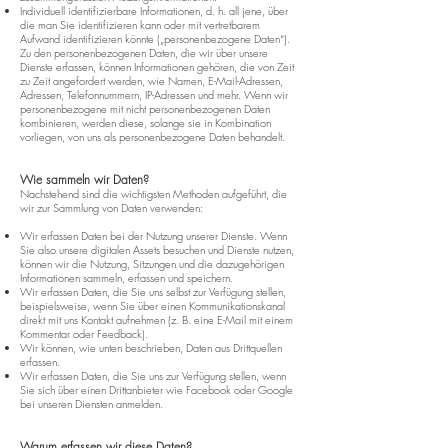
Individuell identifizierbare Informationen, d. h. all jene, über
die man Sie identifizieren kann oder mit vertretbarem
Aufwand identifizieren könnte („personenbezogene Daten“).
Zu den personenbezogenen Daten, die wir über unsere
Dienste erfassen, können Informationen gehören, die von Zeit
zu Zeit angefordert werden, wie Namen, E-Mail-Adressen,
Adressen, Telefonnummern, IP-Adressen und mehr. Wenn wir
personenbezogene mit nicht personenbezogenen Daten
kombinieren, werden diese, solange sie in Kombination
vorliegen, von uns als personenbezogene Daten behandelt.
Wie sammeln wir Daten?
Nachstehend sind die wichtigsten Methoden aufgeführt, die
wir zur Sammlung von Daten verwenden:
Wir erfassen Daten bei der Nutzung unserer Dienste. Wenn
Sie also unsere digitalen Assets besuchen und Dienste nutzen,
können wir die Nutzung, Sitzungen und die dazugehörigen
Informationen sammeln, erfassen und speichern.
Wir erfassen Daten, die Sie uns selbst zur Verfügung stellen,
beispielsweise, wenn Sie über einen Kommunikationskanal
direkt mit uns Kontakt aufnehmen (z. B. eine E-Mail mit einem
Kommentar oder Feedback).
Wir können, wie unten beschrieben, Daten aus Drittquellen
erfassen.
Wir erfassen Daten, die Sie uns zur Verfügung stellen, wenn
Sie sich über einen Drittanbieter wie Facebook oder Google
bei unseren Diensten anmelden.
Warum erfassen wir diese Daten?