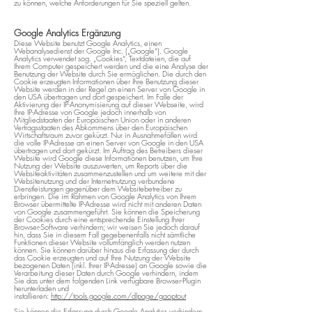
zu können, welche Anforderungen für Sie speziell gelten.
Google Analytics Ergänzung
Diese Website benutzt Google Analytics, einen
Webanalysedienst der Google Inc. („Google“). Google
Analytics verwendet sog. „Cookies“, Textdateien, die auf
Ihrem Computer gespeichert werden und die eine Analyse der
Benutzung der Website durch Sie ermöglichen. Die durch den
Cookie erzeugten Informationen über Ihre Benutzung dieser
Website werden in der Regel an einen Server von Google in
den USA übertragen und dort gespeichert. Im Falle der
Aktivierung der IP-Anonymisierung auf dieser Webseite, wird
Ihre IP-Adresse von Google jedoch innerhalb von
Mitgliedstaaten der Europäischen Union oder in anderen
Vertragsstaaten des Abkommens über den Europäischen
Wirtschaftsraum zuvor gekürzt. Nur in Ausnahmefällen wird
die volle IP-Adresse an einen Server von Google in den USA
übertragen und dort gekürzt. Im Auftrag des Betreibers dieser
Website wird Google diese Informationen benutzen, um Ihre
Nutzung der Website auszuwerten, um Reports über die
Websiteaktivitäten zusammenzustellen und um weitere mit der
Websitenutzung und der Internetnutzung verbundene
Dienstleistungen gegenüber dem Websitebetreiber zu
erbringen. Die im Rahmen von Google Analytics von Ihrem
Browser übermittelte IP-Adresse wird nicht mit anderen Daten
von Google zusammengeführt. Sie können die Speicherung
der Cookies durch eine entsprechende Einstellung Ihrer
Browser-Software verhindern; wir weisen Sie jedoch darauf
hin, dass Sie in diesem Fall gegebenenfalls nicht sämtliche
Funktionen dieser Website vollumfänglich werden nutzen
können. Sie können darüber hinaus die Erfassung der durch
das Cookie erzeugten und auf Ihre Nutzung der Website
bezogenen Daten (inkl. Ihrer IP-Adresse) an Google sowie die
Verarbeitung dieser Daten durch Google verhindern, indem
Sie das unter dem folgenden Link verfügbare Browser-Plugin
herunterladen und
installieren:
http://tools.google.com/dlpage/gaoptout
Sie können die Erfassung durch Google Analytics verhindern,