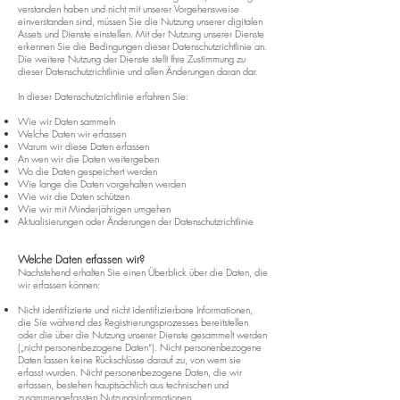
verstanden haben und nicht mit unserer Vorgehensweise
einverstanden sind, müssen Sie die Nutzung unserer digitalen
Assets und Dienste einstellen. Mit der Nutzung unserer Dienste
erkennen Sie die Bedingungen dieser Datenschutzrichtlinie an.
Die weitere Nutzung der Dienste stellt Ihre Zustimmung zu
dieser Datenschutzrichtlinie und allen Änderungen daran dar.
In dieser Datenschutzrichtlinie erfahren Sie:
Wie wir Daten sammeln
Welche Daten wir erfassen
Warum wir diese Daten erfassen
An wen wir die Daten weitergeben
Wo die Daten gespeichert werden
Wie lange die Daten vorgehalten werden
Wie wir die Daten schützen
Wie wir mit Minderjährigen umgehen
Aktualisierungen oder Änderungen der Datenschutzrichtlinie
Welche Daten erfassen wir?
Nachstehend erhalten Sie einen Überblick über die Daten, die
wir erfassen können:
Nicht identifizierte und nicht identifizierbare Informationen,
die Sie während des Registrierungsprozesses bereitstellen
oder die über die Nutzung unserer Dienste gesammelt werden
(„nicht personenbezogene Daten“). Nicht personenbezogene
Daten lassen keine Rückschlüsse darauf zu, von wem sie
erfasst wurden. Nicht personenbezogene Daten, die wir
erfassen, bestehen hauptsächlich aus technischen und
zusammengefassten Nutzungsinformationen.