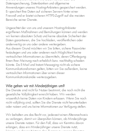
Datenspeicherung, Datenbanken und allgemeine
Anwendungen unseres Hosting-Anbieters gespeichert werden.
Er speichert Ihre Daten auf sicheren Servern hinter einer
Firewall und er bietet sicheren HTTPS-Zugriff auf die meisten
Bereiche seiner Dienste.
Ungeachtet der von uns und unserem Hosting-Anbieter
ergriffenen Maßnahmen und Bemühungen können und werden
wir keinen absoluten Schutz und keine absolute Sicherheit der
Daten garantieren, die Sie hochladen, veröffentlichen oder
anderweitig an uns oder andere weitergeben.
Aus diesem Grund möchten wir Sie bitten, sichere Passwörter
festzulegen und uns oder anderen nach Möglichkeit keine
vertraulichen Informationen zu übermitteln, deren Offenlegung
Ihnen Ihrer Meinung nach erheblich bzw. nachhaltig schaden
könnte. Da E-Mail und Instant Messaging nicht als sichere
Kommunikationsformen gelten, bitten wir Sie außerdem, keine
vertraulichen Informationen über einen dieser
Kommunikationskanäle weiterzugeben.
Wie gehen wir mit Minderjährigen um?
Die Dienste sind nicht für Nutzer bestimmt, die noch nicht die
gesetzliche Volljährigkeit erreicht haben. Wir werden
wissentlich keine Daten von Kindern erfassen. Wenn Sie noch
nicht volljährig sind, sollten Sie die Dienste nicht herunterladen
oder nutzen und uns keine Informationen zur Verfügung stellen.
Wir behalten uns das Recht vor, jederzeit einen Altersnachweis
zu verlangen, damit wir überprüfen können, ob Minderjährige
unsere Dienste nutzen. Für den Fall, dass wir Kenntnis davon
erlangen, dass ein Minderjähriger unsere Dienste nutzt,
können wir diesen Nutzern den Zugang zu unseren Diensten