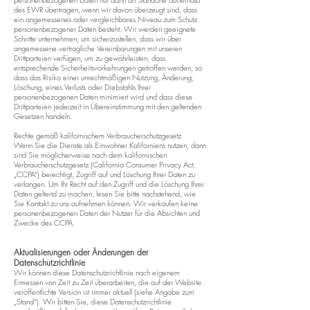
des EWR übertragen, wenn wir davon überzeugt sind, dass
ein angemessenes oder vergleichbares Niveau zum Schutz
personenbezogener Daten besteht. Wir werden geeignete
Schritte unternehmen, um sicherzustellen, dass wir über
angemessene vertragliche Vereinbarungen mit unseren
Drittparteien verfügen, um zu gewährleisten, dass
entsprechende Sicherheitsvorkehrungen getroffen werden, so
dass das Risiko einer unrechtmäßigen Nutzung, Änderung,
Löschung, eines Verlusts oder Diebstahls Ihrer
personenbezogenen Daten minimiert wird und dass diese
Drittparteien jederzeit in Übereinstimmung mit den geltenden
Gesetzen handeln.
Rechte gemäß kalifornischem Verbraucherschutzgesetz
Wenn Sie die Dienste als Einwohner Kaliforniens nutzen, dann
sind Sie möglicherweise nach dem kalifornischen
Verbraucherschutzgesetz (California Consumer Privacy Act;
„CCPA“) berechtigt, Zugriff auf und Löschung Ihrer Daten zu
verlangen. Um Ihr Recht auf den Zugriff und die Löschung Ihrer
Daten geltend zu machen, lesen Sie bitte nachstehend, wie
Sie Kontakt zu uns aufnehmen können. Wir verkaufen keine
personenbezogenen Daten der Nutzer für die Absichten und
Zwecke des CCPA.
Aktualisierungen oder Änderungen der
Datenschutzrichtlinie
Wir können diese Datenschutzrichtlinie nach eigenem
Ermessen von Zeit zu Zeit überarbeiten, die auf der Website
veröffentlichte Version ist immer aktuell (siehe Angabe zum
„Stand“). Wir bitten Sie, diese Datenschutzrichtlinie