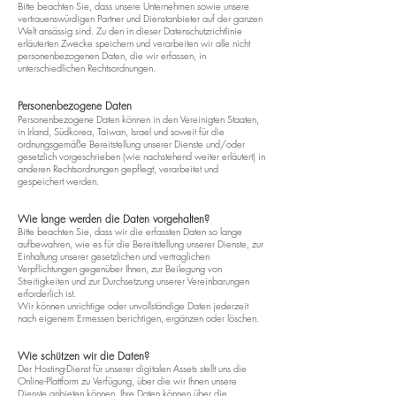
Bitte beachten Sie, dass unsere Unternehmen sowie unsere
vertrauenswürdigen Partner und Dienstanbieter auf der ganzen
Welt ansässig sind. Zu den in dieser Datenschutzrichtlinie
erläuterten Zwecke speichern und verarbeiten wir alle nicht
personenbezogenen Daten, die wir erfassen, in
unterschiedlichen Rechtsordnungen.
Personenbezogene Daten
Personenbezogene Daten können in den Vereinigten Staaten,
in Irland, Südkorea, Taiwan, Israel und soweit für die
ordnungsgemäße Bereitstellung unserer Dienste und/oder
gesetzlich vorgeschrieben (wie nachstehend weiter erläutert) in
anderen Rechtsordnungen gepflegt, verarbeitet und
gespeichert werden.
Wie lange werden die Daten vorgehalten?
Bitte beachten Sie, dass wir die erfassten Daten so lange
aufbewahren, wie es für die Bereitstellung unserer Dienste, zur
Einhaltung unserer gesetzlichen und vertraglichen
Verpflichtungen gegenüber Ihnen, zur Beilegung von
Streitigkeiten und zur Durchsetzung unserer Vereinbarungen
erforderlich ist.
Wir können unrichtige oder unvollständige Daten jederzeit
nach eigenem Ermessen berichtigen, ergänzen oder löschen.
Wie schützen wir die Daten?
Der Hosting-Dienst für unserer digitalen Assets stellt uns die
Online-Plattform zu Verfügung, über die wir Ihnen unsere
Dienste anbieten können. Ihre Daten können über die