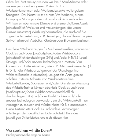
Ohne Ihre Zustimmung werden wir Ihre E-Mail-Adresse oder
andere personenbezogenen Daten nicht an
Werbeunternehmen oder Werbenetzwerke weitergeben.
Kategorie: Der Nutzer ist mit einem Werbedienst, einem
Campaign Manager oder mit Facebook Ads verbunden
Wir können über unsere Dienste und unsere digitalen Assets
(einschließlich Websites und Anwendungen, die unsere
Dienste einsetzen) Werbung bereitstellen, die auch auf Sie
zugeschnitten sein kann, z. B. Anzeigen, die auf Ihrem jüngsten
Surfverhalten auf Websites, Geräten oder Browsern basieren.
Um diese Werbeanzeigen für Sie bereitzustellen, können wir
Cookies und/oder JavaScript und/oder Webbeacons
(einschließlich durchsichtiger GIFs) und/oder HTML5 Local
Storage und/oder andere Technologien einsetzen. Wir
können auch Dritte einsetzen, wie z. B. Netzwerkinserenten (d.
h. Dritte, die Werbeanzeigen auf der Grundlage Ihrer
Website-Besuche einblenden), um gezielte Anzeigen zu
schalten. Externe Anbieter von Werbenetzwerken,
Werbetreibende, Sponsoren und/oder Dienste zur Messung
des Website-Traffics können ebenfalls Cookies und/oder
JavaScript und/oder Webbeacons (einschließlich
durchsichtiger GIFs) und/oder Flash-Cookies und/oder
andere Technologien verwenden, um die Wirksamkeit ihrer
Anzeigen zu messen und Werbeinhalte für Sie anzupassen.
Diese Drittanbieter-Cookies und andere Technologien
unterliegen der spezifischen Datenschutzrichtlinie des
jeweiligen Drittanbieters und nicht dieser hier.
Wo speichern wir die Daten?
Nicht personenbezogene Daten