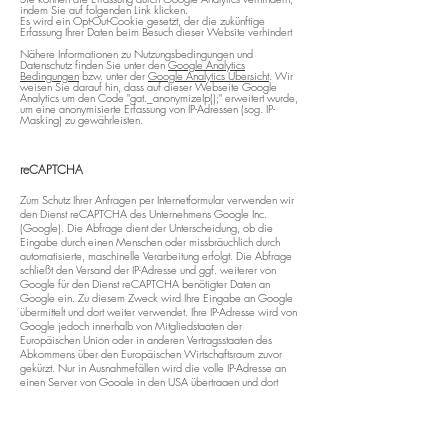
indem Sie auf folgenden Link klicken.
Es wird ein Opt-Out-Cookie gesetzt, der die zukünftige
Erfassung Ihrer Daten beim Besuch dieser Website verhindert
Nähere Informationen zu Nutzungsbedingungen und
Datenschutz finden Sie unter den
Google Analytics
Bedingungen
bzw. unter der
Google Analytics Übersicht
. Wir
weisen Sie darauf hin, dass auf dieser Webseite Google
Analytics um den Code "gat._anonymizeIp();" erweitert wurde,
um eine anonymisierte Erfassung von IP-Adressen (sog. IP-
Masking) zu gewährleisten.
reCAPTCHA
Zum Schutz Ihrer Anfragen per Internetformular verwenden wir
den Dienst reCAPTCHA des Unternehmens Google Inc.
(Google). Die Abfrage dient der Unterscheidung, ob die
Eingabe durch einen Menschen oder missbräuchlich durch
automatisierte, maschinelle Verarbeitung erfolgt. Die Abfrage
schließt den Versand der IP-Adresse und ggf. weiterer von
Google für den Dienst reCAPTCHA benötigter Daten an
Google ein. Zu diesem Zweck wird Ihre Eingabe an Google
übermittelt und dort weiter verwendet. Ihre IP-Adresse wird von
Google jedoch innerhalb von Mitgliedstaaten der
Europäischen Union oder in anderen Vertragsstaaten des
Abkommens über den Europäischen Wirtschaftsraum zuvor
gekürzt. Nur in Ausnahmefällen wird die volle IP-Adresse an
einen Server von Google in den USA übertragen und dort
gekürzt. Im Auftrag des Betreibers dieser Website wird
Google diese Informationen benutzen, um Ihre Nutzung dieses
Dienstes auszuwerten. Die im Rahmen von reCaptcha von
Ihrem Browser übermittelte IP-Adresse wird nicht mit anderen