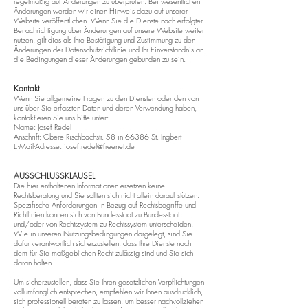
regelmäßig auf Änderungen zu überprüfen. Bei wesentlichen
Änderungen werden wir einen Hinweis dazu auf unserer
Website veröffentlichen. Wenn Sie die Dienste nach erfolgter
Benachrichtigung über Änderungen auf unsere Website weiter
nutzen, gilt dies als Ihre Bestätigung und Zustimmung zu den
Änderungen der Datenschutzrichtlinie und Ihr Einverständnis an
die Bedingungen dieser Änderungen gebunden zu sein.
Kontakt
Wenn Sie allgemeine Fragen zu den Diensten oder den von
uns über Sie erfassten Daten und deren Verwendung haben,
kontaktieren Sie uns bitte unter:
Name: Josef Redel
Anschrift: Obere Rischbachstr. 58 in 66386 St. Ingbert
E-Mail-Adresse:
josef.redel@freenet.de
AUSSCHLUSSKLAUSEL
Die hier enthaltenen Informationen ersetzen keine
Rechtsberatung und Sie sollten sich nicht allein darauf stützen.
Spezifische Anforderungen in Bezug auf Rechtsbegriffe und
Richtlinien können sich von Bundesstaat zu Bundesstaat
und/oder von Rechtssystem zu Rechtssystem unterscheiden.
Wie in unseren Nutzungsbedingungen dargelegt, sind Sie
dafür verantwortlich sicherzustellen, dass Ihre Dienste nach
dem für Sie maßgeblichen Recht zulässig sind und Sie sich
daran halten.
Um sicherzustellen, dass Sie Ihren gesetzlichen Verpflichtungen
vollumfänglich entsprechen, empfehlen wir Ihnen ausdrücklich,
sich professionell beraten zu lassen, um besser nachvollziehen