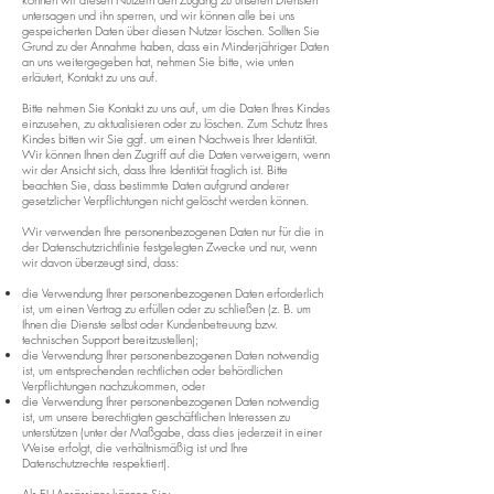
untersagen und ihn sperren, und wir können alle bei uns
gespeicherten Daten über diesen Nutzer löschen. Sollten Sie
Grund zu der Annahme haben, dass ein Minderjähriger Daten
an uns weitergegeben hat, nehmen Sie bitte, wie unten
erläutert, Kontakt zu uns auf.
Bitte nehmen Sie Kontakt zu uns auf, um die Daten Ihres Kindes
einzusehen, zu aktualisieren oder zu löschen. Zum Schutz Ihres
Kindes bitten wir Sie ggf. um einen Nachweis Ihrer Identität.
Wir können Ihnen den Zugriff auf die Daten verweigern, wenn
wir der Ansicht sich, dass Ihre Identität fraglich ist. Bitte
beachten Sie, dass bestimmte Daten aufgrund anderer
gesetzlicher Verpflichtungen nicht gelöscht werden können.
Wir verwenden Ihre personenbezogenen Daten nur für die in
der Datenschutzrichtlinie festgelegten Zwecke und nur, wenn
wir davon überzeugt sind, dass:
die Verwendung Ihrer personenbezogenen Daten erforderlich
ist, um einen Vertrag zu erfüllen oder zu schließen (z. B. um
Ihnen die Dienste selbst oder Kundenbetreuung bzw.
technischen Support bereitzustellen);
die Verwendung Ihrer personenbezogenen Daten notwendig
ist, um entsprechenden rechtlichen oder behördlichen
Verpflichtungen nachzukommen, oder
die Verwendung Ihrer personenbezogenen Daten notwendig
ist, um unsere berechtigten geschäftlichen Interessen zu
unterstützen (unter der Maßgabe, dass dies jederzeit in einer
Weise erfolgt, die verhältnismäßig ist und Ihre
Datenschutzrechte respektiert).
Als EU-Ansässiger können Sie: