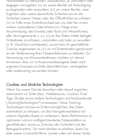
Fehlverhalten zu untersuchen, aufzudecken, zu verhindern oder
dagegen vorzugehen; (ii) um unsere Rechte auf Verteidigung
zu begründen oder auszuüben; (iii) um unsere Rechte, unser
Eigentum oder unsere persönliche Sicherheit sowie die
Sicherheit unserer Nutzer oder der Öffentlichkeit zu schützen;
(iv) im Falle eines Kontrollwechsels bei uns oder bei einem
unserer verbundenen Unternehmen (im Wege einer
Verschmelzung, des Erwerbs oder Kaufs (im Wesentlichen)
aller Vermögenswerte u. a.); (v) um Ihre Daten mittels befugter
Drittanbieter zu erfassen, vorzuhalten und/oder zu verwalten
(z. B. Cloud-Service-Anbieter), soweit dies für geschäftliche
Zwecke angemessen ist; (vi) um mit Drittanbietern gemeinsam
an der Verbesserung Ihres Nutzererlebnisses zu arbeiten. Zur
Vermeidung von Missverständnissen möchten wir darauf
hinweisen, dass wir nicht personenbezogene Daten nach
eigenem Ermessen an Dritte übermitteln bzw. weitergeben
oder anderweitig verwenden können.
Cookies und ähnliche Technologien
Wenn Sie unsere Dienste besuchen oder darauf zugreifen,
autorisieren wir Dritte dazu, Webbeacons, Cookies, Pixel
Tags, Skripte sowie andere Technologien und Analysedienste
(„Tracking-Technologien“) einzusetzen. Diese Tracking-
Technologien können es Dritten ermöglichen, Ihre Daten
automatisch zu erfassen, um das Navigationserlebnis auf
unseren digitalen Assets zu verbessern, deren Performance zu
optimieren und ein maßgeschneidertes Nutzererlebnis zu
gewährleisten, sowie zu Zwecken der Sicherheit und der
Betrugsprävention. Um mehr darüber zu erfahren, lesen Sie
bitte unsere Cookie-Richtlinie. (weiter unten auf dieser Seite)