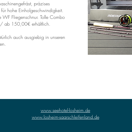
maschinengefräst, präzises
 für hohe Einholgeschwindigkeit.
 WF Fliegenschnur. Tolle Combo
is / ab 150,00€ erhältlich.
türlich auch ausgiebig in unseren
den.
www.seehotel-losheim.de
www.losheim-saarschleifenland.de