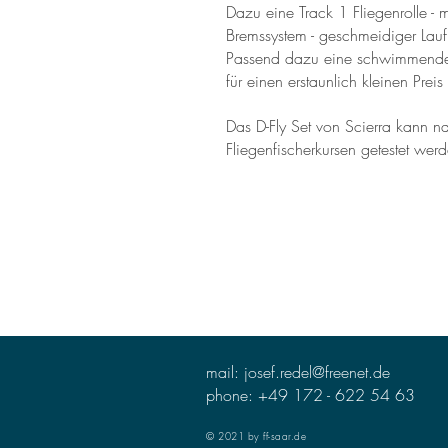
Dazu eine Track 1 Fliegenrolle - 
Bremssystem - geschmeidiger Lauf
Passend dazu eine schwimmende
für einen erstaunlich kleinen Pre
Das D-Fly Set von Scierra kann na
Fliegenfischerkursen getestet wer
mail:
josef.redel@freenet.de
phone: +49 172 - 622 54 63
© 2021 by ff-saar.de