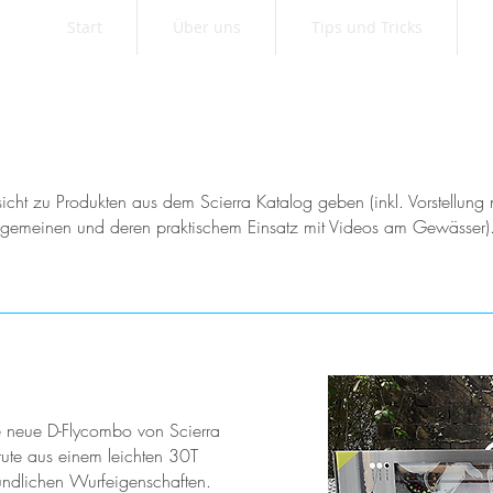
Start
Über uns
Tips und Tricks
rsicht zu Produkten aus dem Scierra Katalog geben (inkl. Vorstellun
llgemeinen und deren praktischem Einsatz mit Videos am Gewässer)
ie neue D-Flycombo von Scierra
ute aus einem leichten 30T
undlichen Wurfeigenschaften.